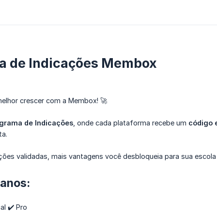
a de Indicações Membox
melhor crescer com a Membox! 🚀
grama de Indicações
, onde cada plataforma recebe um
código 
ta.
ções validadas, mais vantagens você desbloqueia para sua escola
lanos:
al ✔️ Pro