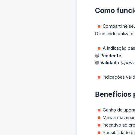
Como funci
Compartilhe se
O indicado utiliza 
A indicação pas
🟡
Pendente
🟢
Validada
(após a
Indicações vali
Benefícios 
Ganho de upgra
Mais armazename
Incentivo ao c
Possibilidade d