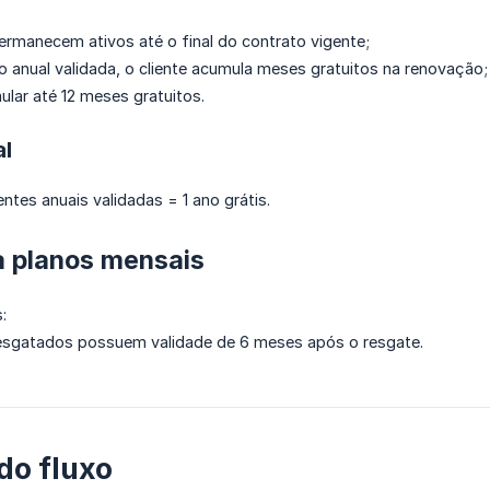
ermanecem ativos até o final do contrato vigente;
o anual validada, o cliente acumula meses gratuitos na renovação;
ular até 12 meses gratuitos.
al
entes anuais validadas = 1 ano grátis.
a planos mensais
:
resgatados possuem validade de 6 meses após o resgate.
do fluxo