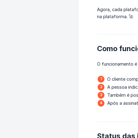
Agora, cada plataf
na plataforma. 🚀
Como funci
O funcionamento é 
O cliente comp
A pessoa indic
Também é possí
Após a assinat
Status das