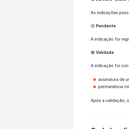
As indicações pass
🟡
Pendente
A indicação foi reg
🟢
Validada
A indicação foi co
assinatura de u
permanência mín
Após a validação, 