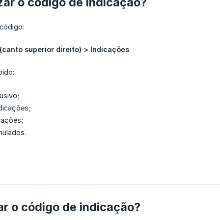
zar o código de indicação?
código:
 (canto superior direito) > Indicações
bido:
usivo;
ndicações;
cações;
mulados.
ar o código de indicação?